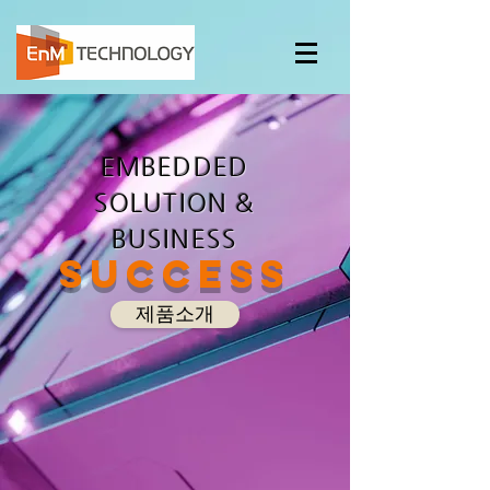
EMBEDDED
SOLUTION &
BUSINESS
SUCCESS
제품소개