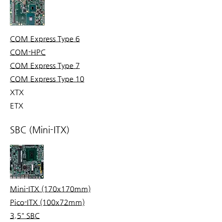
COM Express Type 6
COM-HPC
COM Express Type 7
COM Express Type 10
XTX
ETX
SBC (Mini-ITX)
Mini-ITX (170x170mm)
Pico-ITX (100x72mm)
3.5" SBC